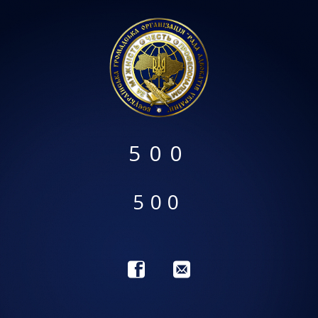
500
500